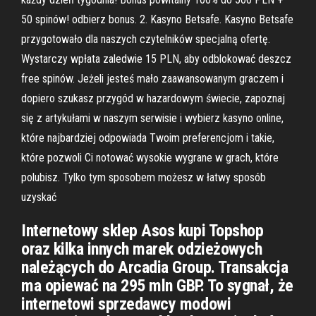
50 spinów! odbierz bonus. 2. Kasyno Betsafe. Kasyno Betsafe
przygotowało dla naszych czytelników specjalną ofertę.
Wystarczy wpłata zaledwie 15 PLN, aby odblokować deszcz
free spinów. Jeżeli jesteś mało zaawansowanym graczem i
dopiero szukasz przygód w hazardowym świecie, zapoznaj
się z artykułami w naszym serwisie i wybierz kasyno online,
które najbardziej odpowiada Twoim preferencjom i takie,
które pozwoli Ci notować wysokie wygrane w grach, które
polubisz. Tylko tym sposobem możesz w łatwy sposób
uzyskać
Internetowy sklep Asos kupi Topshop
oraz kilka innych marek odzieżowych
należących do Arcadia Group. Transakcja
ma opiewać na 295 mln GBP. To sygnał, że
internetowi sprzedawcy modowi