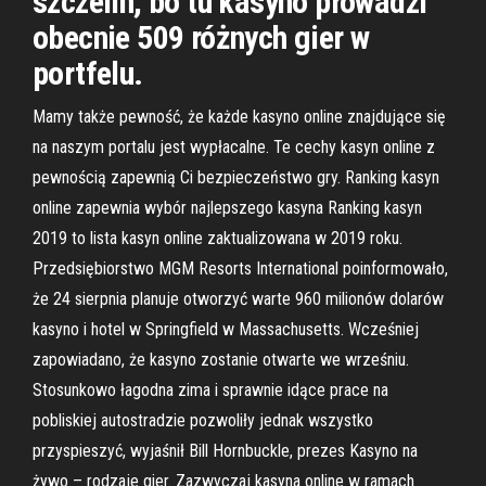
szczelin, bo tu kasyno prowadzi
obecnie 509 różnych gier w
portfelu.
Mamy także pewność, że każde kasyno online znajdujące się
na naszym portalu jest wypłacalne. Te cechy kasyn online z
pewnością zapewnią Ci bezpieczeństwo gry. Ranking kasyn
online zapewnia wybór najlepszego kasyna Ranking kasyn
2019 to lista kasyn online zaktualizowana w 2019 roku.
Przedsiębiorstwo MGM Resorts International poinformowało,
że 24 sierpnia planuje otworzyć warte 960 milionów dolarów
kasyno i hotel w Springfield w Massachusetts. Wcześniej
zapowiadano, że kasyno zostanie otwarte we wrześniu.
Stosunkowo łagodna zima i sprawnie idące prace na
pobliskiej autostradzie pozwoliły jednak wszystko
przyspieszyć, wyjaśnił Bill Hornbuckle, prezes Kasyno na
żywo – rodzaje gier. Zazwyczaj kasyna online w ramach