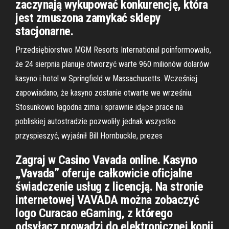
zaczynają wykupować konkurencję, która
jest zmuszona zamykać sklepy
stacjonarne.
Przedsiębiorstwo MGM Resorts International poinformowało,
że 24 sierpnia planuje otworzyć warte 960 milionów dolarów
kasyno i hotel w Springfield w Massachusetts. Wcześniej
zapowiadano, że kasyno zostanie otwarte we wrześniu.
Stosunkowo łagodna zima i sprawnie idące prace na
pobliskiej autostradzie pozwoliły jednak wszystko
przyspieszyć, wyjaśnił Bill Hornbuckle, prezes
Zagraj w Casino Vavada online. Kasyno
„Vavada” oferuje całkowicie oficjalne
świadczenie usług z licencją. Na stronie
internetowej VAVADA można zobaczyć
logo Curacao eGaming, z którego
odsyłacz prowadzi do elektronicznej kopii