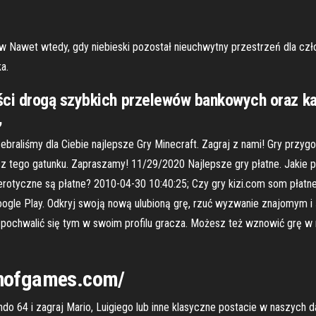
w Nawet wtedy, gdy niebieski pozostał nieuchwytny przestrzeń dla czło
a.
i drogą szybkich przelewów bankowych oraz kart
,
Zebraliśmy dla Ciebie najlepsze Gry Minecraft. Zagraj z nami! Gry przy
tego gatunku. Zapraszamy! 11/29/2020 Najlepsze gry płatne. Jakie pol
erotyczne są płatne? 2010-04-30 10:40:25; Czy gry kizi.com som płatne
Google Play. Odkryj swoją nową ulubioną grę, rzuć wyzwanie znajomym i 
z pochwalić się tym w swoim profilu gracza. Możesz też wznowić grę w 
eanofgames.com/
do 64 i zagraj Mario, Luigiego lub inne klasyczne postacie w naszych d