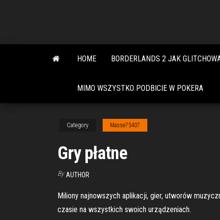
Skip
to
the
content
HOME
BORDERLANDS 2 JAK GLITCHOW
MIMO WSZYSTKO PODBICIE W POKERA
Category
Masse75407
Gry płatne
By
AUTHOR
Miliony najnowszych aplikacji, gier, utworów muzyczn
czasie na wszystkich swoich urządzeniach.