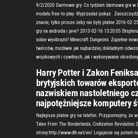
9/2/2020 Darmowe gry. Co tydzień darmowa gra w Ep
modelu free-to-play. Wyprzedaż-pokaz . Zaoszczędź 
znacie, tylko prosze żeby nie były płatne 2016-02-25
gry na androida i jave? 2013-02-16 13:20:05 Eksplor
sobie wyobrazić! Minecraft Dungeons. Zupełnie nowa
twórców, możliwie jak najbardziej dokładnym odw
wojskowych i cywilnych, jak i wykonywanie określony
Harry Potter i Zakon Feniksa
brytyjskich towarów eksport
nazwiskiem nastoletniego cz
najpotężniejsze komputery ś
Najlepsze płatne gry na telefon. Przypomnijmy, że w
Tales From The Borderlands, Civilization Revolution 
strony:http://www.dlh.net/en/ Logujecie się potem n