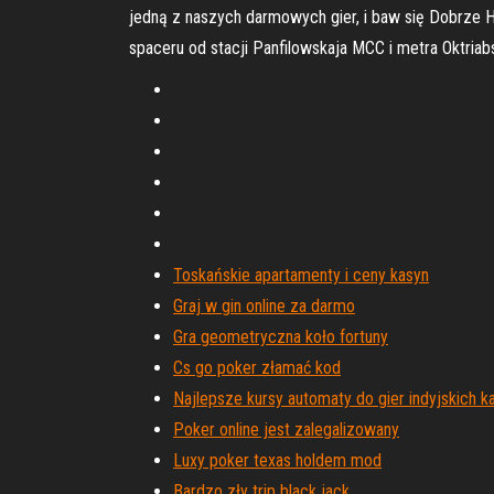
jedną z naszych darmowych gier, i baw się Dobrze H
spaceru od stacji Panfilowskaja MCC i metra Oktria
Toskańskie apartamenty i ceny kasyn
Graj w gin online za darmo
Gra geometryczna koło fortuny
Cs go poker złamać kod
Najlepsze kursy automaty do gier indyjskich k
Poker online jest zalegalizowany
Luxy poker texas holdem mod
Bardzo zły trip black jack