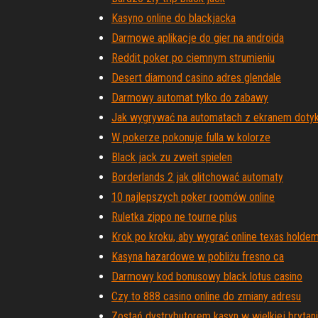
Kasyno online do blackjacka
Darmowe aplikacje do gier na androida
Reddit poker po ciemnym strumieniu
Desert diamond casino adres glendale
Darmowy automat tylko do zabawy
Jak wygrywać na automatach z ekranem dot
W pokerze pokonuje fulla w kolorze
Black jack zu zweit spielen
Borderlands 2 jak glitchować automaty
10 najlepszych poker roomów online
Ruletka zippo ne tourne plus
Krok po kroku, aby wygrać online texas holde
Kasyna hazardowe w pobliżu fresno ca
Darmowy kod bonusowy black lotus casino
Czy to 888 casino online do zmiany adresu
Zostań dystrybutorem kasyn w wielkiej brytani