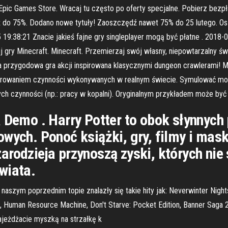
ic Games Store. Wracaj tu często po oferty specjalne. Pobierz bezpł
do 75%. Dodano nowe tytuły! Zaoszczędź nawet 75% do 25 lutego. Oszc
 19:38:21 Znacie jakieś fajne gry singleplayer mogą być płatne . 2018-
uj gry Minecraft. Minecraft. Przemierzaj swój własny, niepowtarzalny ś
 przygodowa gra akcji inspirowana klasycznymi dungeon crawlerami! Mi
zorowaniem czynności wykonywanych w realnym świecie. Symulować m
ch czynności (np.: pracy w kopalni). Oryginalnym przykładem może być t
 Demo . Harry Potter to obok słynnych 
owych. Ponoć książki, gry, filmy i mas
arodzieja przynoszą zyski, których ni
wiata.
 naszym poprzednim topie znalazły się takie hity jak: Neverwinter Nigh
2, Human Resource Machine, Don't Starve: Pocket Edition, Banner Saga 2,
ajeżdżacie myszką na strzałkę k