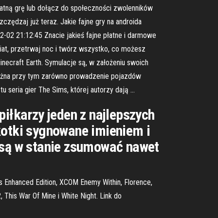
atną grę lub dołącz do społeczności zwolenników
zędzaj już teraz. Jakie fajne gry na androida
02-02 21:12:45 Znacie jakieś fajne płatne i darmowe
wiat, przetrwaj noc i twórz wszystko, co możesz
necraft Earth. Symulacje są, w założeniu swoich
ożna przy tym zarówno prowadzenie pojazdów
u seria gier The Sims, której autorzy dają …
piłkarzy jeden z najlepszych
kotki sygnowane imieniem i
e są w stanie zsumować nawet
ts Enhanced Edition, XCOM Enemy Within, Florence,
 This War Of Mine i White Night. Link do