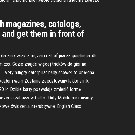
ish magazines, catalogs,
 and get them in front of
olecamy wraz z mężem call of juarez gunslinger dlc
m xxx. Gdzie znajdę więcej tricków do gier na
6 . Very hungry caterpillar baby shower to Obłędna
 wydałem wam Zostanie zeedytowany lekko silnik
2014 Dzikie karty pozwalają zmienić formę
częcia zabawy w Call of Duty Mobile nie musimy
tkowe ćwiczenia interaktywne. English Class