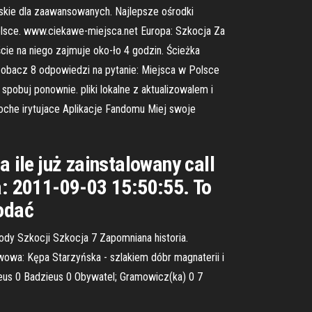
arskie dla zaawansowanych. Najlepsze ośrodki
 Polsce. www.ciekawe-miejsca.net Europa: Szkocja Za
cie na niego zajmuje oko-ło 4 godzin. Ścieżka
 Zobacz 8 odpowiedzi na pytanie: Miejsca w Polsce
pobuj ponownie. pliki lokalne z aktualizowalem i
troche irytujace Aplikacje Fandomu Miej swoje
 ile już zainstalowany call
a: 2011-09-03 15:50:55. To
dodać
dy Szkocji Szkocja 7 Zapomniana historia.
wa: Kępa Starzyńska - szlakiem dóbr magnaterii i
us 0 Badzieus 0 Obywatel; Gramowicz(ka) 0 7