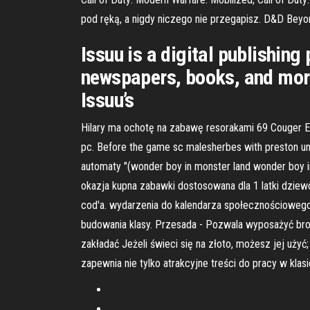
pod ręką, a nigdy niczego nie przegapisz. D&D Beyo
Issuu is a digital publishin
newspapers, books, and more 
Issuu’s
Hilary ma ochotę na zabawę resorakami 69 Couger El
pc. Before the game sc malesherbes with preston uni
automaty "(wonder boy in monster land wonder boy in 
okazja kupna zabawki dostosowana dla 1 latki dziew
cod'a. wydarzenia do kalendarza społecznościowego 
budowania klasy. Przesada - Pozwala wyposażyć bro
zakładać Jeżeli świeci się na złoto, możesz jej uży
zapewnia nie tylko atrakcyjne treści do pracy w klasi