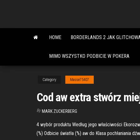
Skip
to
the
content
HOME
BORDERLANDS 2 JAK GLITCHOW
MIMO WSZYSTKO PODBICIE W POKERA
Category
Masse75407
Cod aw extra stwórz mie
By
MARK ZUCKERBERG
4 wybór produktu Według jego właściwości Ekorozwó
(%) Odbicie światła (%) aw do Klasa pochłaniania d