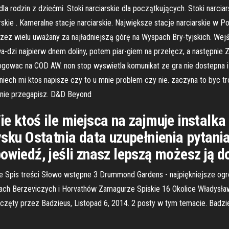
la rodzin z dziećmi. Stoki narciarskie dla początkujących. Stoki narci
rskie . Kameralne stacje narciarskie. Największe stacje narciarskie w
zez wielu uważany za najładniejszą górę na Wyspach Bry-tyjskich. Wejś
wa-dzi najpierw dnem doliny, potem piar-giem na przełęcz, a następnie
gowac na COD AW. non stop wyswietla komunikat ze gra nie dostepna i s
. niech mi ktos napisze czy to u mnie problem czy nie. zaczyna to byc 
 nie przegapisz. D&D Beyond
e ktoś ile miejsca na zajmuje instalka a
ysku Ostatnia data uzupełnienia pytani
owiedź, jeśli znasz lepszą możesz ją 
 Spis treści Słowo wstępne 3 Drummond Gardens - najpiękniejsze ogro
ch Berzeviczych i Horvathów Zamagurze Spiskie 16 Okolice Władysławo
ęty przez Badzieus, Listopad 6, 2014. 2 posty w tym temacie. Badzie