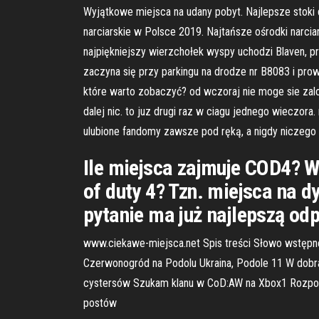
Wyjątkowe miejsca na udany pobyt. Najlepsze stoki d
narciarskie w Polsce 2019. Najtańsze ośrodki narcia
najpiękniejszy wierzchołek wyspy uchodzi Blaven, pr
zaczyna się przy parkingu na drodze nr B8083 i pro
które warto zobaczyć? od wczoraj nie moge sie zalo
dalej nic. to juz drugi raz w ciagu jednego wieczora
ulubione fandomy zawsze pod ręką, a nigdy niczego
Ile miejsca zajmuje COD4? Wi
of duty 4? Tzn. miejsca na d
pytanie ma już najlepszą odp
www.ciekawe-miejsca.net Spis treści Słowo wstępne
Czerwonogród na Podolu Ukraina, Podole 11 W dobra
cystersów Szukam klanu w CoD:AW na Xbox1 Rozpocz
postów