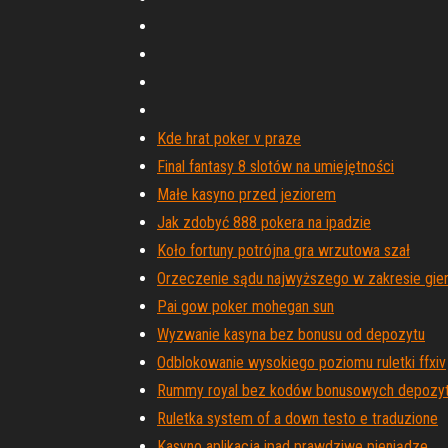
Kde hrat poker v praze
Final fantasy 8 slotów na umiejętności
Małe kasyno przed jeziorem
Jak zdobyć 888 pokera na ipadzie
Koło fortuny potrójna gra wrzutowa szał
Orzeczenie sądu najwyższego w zakresie gie
Pai gow poker mohegan sun
Wyzwanie kasyna bez bonusu od depozytu
Odblokowanie wysokiego poziomu ruletki ffxiv
Rummy royal bez kodów bonusowych depozy
Ruletka system of a down testo e traduzione
Kasyno aplikacja ipad prawdziwe pieniądze