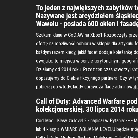
To jeden z największych zabytków t
Nazywane jest arcydziełem śląskie
Wawelu - posiada 600 okien i fasad
Szukam klanu w CoD:AW na Xbox1 Rozpoczęty przez 
ofertę na możliwość odbioru w sklepie dla artykułu f
każdym razem kiedy, jakiś facet dodaje koleżankę d
dwojako, to miejsca w sensie terytorialnym, geogra
Działamy od 2014 roku. Przez ten czas stworzyliśmy
dopasujemy do Ciebie fikcyjnego partnera! Czy w tym
pobieraj go wtedy, kiedy sprawdza flagę adminową(
Call of Duty: Advanced Warfare podo
kolekcjonerskiej. 30 lipca 2014 rok
Cod Mod . Klasy za level ? - napisał w Pytania: ---
lub 4 klasy a WMIARE WBIJANIA LEVELU będzie mógł uż
Call of Duty: Modern Warfare: Mobilized; Call of Du