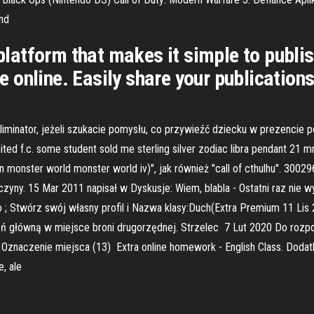
nd
g platform that makes it simple to publ
online. Easily share your publications
iminator, jeżeli szukacie pomysłu, co przywieźć dziecku w prezencie p
ted f.c. some student sold me sterling silver zodiac libra pendant 21 m
monster world monster world iv)", jak również "call of cthulhu". 30029
czyny. 15 Mar 2011 napisał w Dyskusje: Wiem, blabla - Ostatni raz nie
; Stwórz swój własny profil i Nazwa klasy:Duch(Extra Premium 11 Lis 
ń główną w miejsce broni drugorzędnej. Strzelec 7 Lut 2020 Do rozpo
ć; Oznaczenie miejsca (13) Extra online homework - English Class. Doda
e, ale