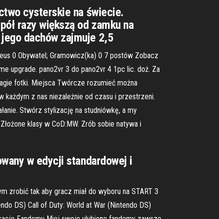
ctwo cysterskie na świecie.
 pół razy większą od zamku na
 jego dachów zajmuje 2,5
ieus 0 Obywatel; Gramowicz(ka) 0 7 postów Zobacz
ome upgrade. pano2vr 3 do pano2vr 4 1pc lic. doż. Za
nagie fotki. Miejsca Twórcze rozumieć można
 każdym z nas niezależnie od czasu i przestrzeni.
anie. Stwórz stylizację na studniówkę, a my
: Złożone klasy w CoD:MW. Zrób sobie natywa i
owany w edycji standardowej i
łbym zrobić tak aby gracz miał do wyboru na START 3
ndo DS) Call of Duty: World at War (Nintendo DS)
Aplikacje Fandomu Miej swoje ulubione fandomy zawsze