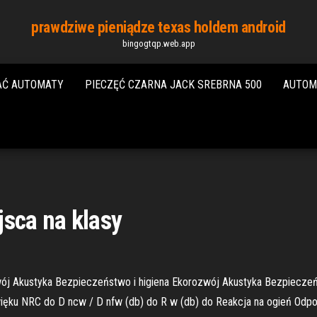
prawdziwe pieniądze texas holdem android
bingogtqp.web.app
AĆ AUTOMATY
PIECZĘĆ CZARNA JACK SREBRNA 500
AUTOM
jsca na klasy
j Akustyka Bezpieczeństwo i higiena Ekorozwój Akustyka Bezpieczeńs
źwięku NRC do D ncw / D nfw (db) do R w (db) do Reakcja na ogień Odp