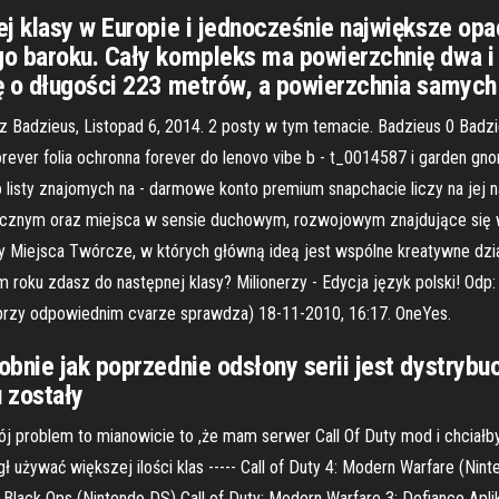
ej klasy w Europie i jednocześnie największe opa
go baroku. Cały kompleks ma powierzchnię dwa i
ę o długości 223 metrów, a powierzchnia samych
Badzieus, Listopad 6, 2014. 2 posty w tym temacie. Badzieus 0 Badz
orever folia ochronna forever do lenovo vibe b - t_0014587 i garden gn
o listy znajomych na - darmowe konto premium snapchacie liczy na jej 
ficznym oraz miejsca w sensie duchowym, rozwojowym znajdujące się w
 Miejsca Twórcze, w których główną ideą jest wspólne kreatywne dział
 roku zdasz do następnej klasy? Milionerzy - Edycja język polski! Odp
przy odpowiednim cvarze sprawdza) 18-11-2010, 16:17. OneYes.
bnie jak poprzednie odsłony serii jest dystrybu
u zostały
--Mój problem to mianowicie to ,że mam serwer Call Of Duty mod i chcia
ywać większej ilości klas ----- Call of Duty 4: Modern Warfare (Ninte
ty: Black Ops (Nintendo DS) Call of Duty: Modern Warfare 3: Defiance 