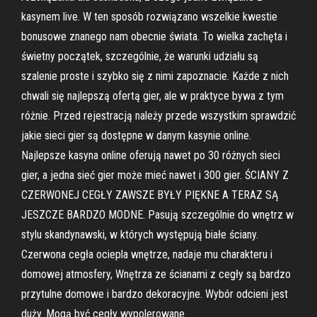
kasynem live. W ten sposób rozwiązano wszelkie kwestie
bonusowe znanego nam obecnie świata. To wielka zachęta i
świetny początek, szczególnie, że warunki udziału są
szalenie proste i szybko się z nimi zapoznacie. Każde z nich
chwali się najlepszą ofertą gier, ale w praktyce bywa z tym
różnie. Przed rejestracją należy przede wszystkim sprawdzić
jakie sieci gier są dostępne w danym kasynie online.
Najlepsze kasyna online oferują nawet po 30 różnych sieci
gier, a jedna sieć gier może mieć nawet i 300 gier. ŚCIANY Z
CZERWONEJ CEGŁY ZAWSZE BYŁY PIĘKNE A TERAZ SĄ
JESZCZE BARDZO MODNE. Pasują szczególnie do wnętrz w
stylu skandynawski, w których występują białe ściany.
Czerwona cegła ociepla wnętrze, nadaje mu charakteru i
domowej atmosfery, Wnętrza ze ścianami z cegły są bardzo
przytulne domowe i bardzo dekoracyjne. Wybór odcieni jest
duży. Mogą być cegły wypolerowane