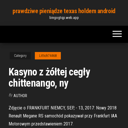
Skip
prawdziwe pieniądze texas holdem android
to
bingogtqp.web.app
the
content
Category
Littich74468
Kasyno z żółtej cegły
chittenango, ny
By
AUTHOR
Zdjęcie o FRANKFURT NIEMCY, SEP, - 13, 2017: Nowy 2018
Renault Megane RS samochód pokazywał przy Frankfurt IAA
Motorowym przedstawieniem 2017.