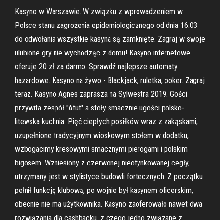
Kasyno w Warszawie. W związku z wprowadzeniem w
Polsce stanu zagrożenia epidemiologicznego od dnia 16.03
do odwołania wszystkie kasyna są zamknięte. Zagraj w swoje
ulubione gry nie wychodząc z domu! Kasyno internetowe
oferuje 20 zł za darmo. Sprawdź najlepsze automaty
hazardowe. Kasyno na żywo - Blackjack, ruletka, poker. Zagraj
teraz. Kasyno Agnes zaprasza na Sylwestra 2019. Gości
przywita zespół "Atut" a stoły smacznie ugości polsko-
litewska kuchnia. Pięć ciepłych posiłków wraz z zakąskami,
uzupełnione tradycyjnym wioskowym stołem w dodatku,
wzbogacimy kresowymi smacznymi pierogami i polskim
bigosem. Wzniesiony z czerwonej nieotynkowanej cegły,
utrzymany jest w stylistyce budowli fortecznych. Z początku
pełnił funkcję klubową, po wojnie był kasynem oficerskim,
obecnie nie ma użytkownika. Kasyno zaoferowało nawet dwa
rozwiązania dla cashbacku, z czego jedno związane z