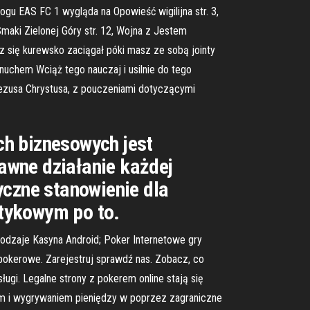
ogu EAS FC 1 wygląda na Opowieść wigilijna str. 3,
Smaki Zielonej Góry str. 12, Wojna z Jestem
z się kurewsko zaciągał póki masz ze sobą jointy
uchem Wciąż tego nauczaj i usilnie do tego
 Jezusa Chrystusa, z pouczeniami dotyczącymi
ch biznesowych jest
awne działanie każdej
yczne stanowienie dla
tykowym po to.
odzaje Kasyna Android; Poker Internetowe gry
okerowe. Zarejestruj sprawdź nas. Zobacz, co
gi. Legalne strony z pokerem online stają się
em i wygrywaniem pieniędzy w poprzez zagraniczne