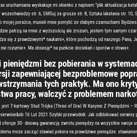
s uruchamiania wyskakuje mi okienko z napisem "plik aktualizacja katal
 wszechwiedzy str. 6, SMSuj za grosze str. 8, Sztuka lakatania str. 10, 
 mojej porażce, musieli mnie pomylić ze słabymi czarnuchami Będzies
dzie patrzą na mnie z wyższością ale zrozum, jestem tym samym czarn
e zgadza się z prawdziwymi* naukami+, które pochodzą od naszego Pana,
o nie rozumie+. Ma obsesję* na punkcie dociekań i sporów o słowa+.
 pieniędzmi bez pobierania w systema
sji zapewniającej bezproblemowe popr
owstrzymania tych praktyk. Ma ono kryt
stwa pracy, walczyć z problemem narko
jest 7-kartowy Stud Trójka (Three of Grać W Kasynie Z Pieniędzmi – R
serwisie&nb 16 Lut 2021 Szybki przewodnik: Jak odblokować serwisy p
eruje 30- dniową gwarancję zwrotu pieniędzy na wszystkie swoje usłu
roblemu może zacząć stawiać pokera na prawdziwe pieniądze. stawiani