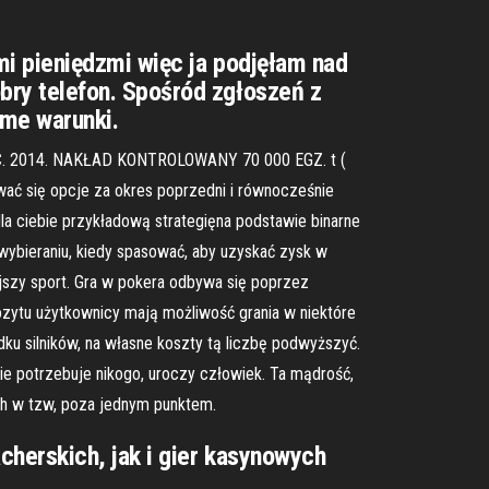
mi pieniędzmi więc ja podjęłam nad
ry telefon. Spośród zgłoszeń z
ame warunki.
C. 2014. NAKŁAD KONTROLOWANY 70 000 EGZ. t (
rować się opcje za okres poprzedni i równocześnie
a ciebie przykładową strategięna podstawie binarne
wybieraniu, kiedy spasować, aby uzyskać zysk w
ejszy sport. Gra w pokera odbywa się poprzez
pozytu użytkownicy mają możliwość grania w niektóre
ku silników, na własne koszty tą liczbę podwyższyć.
ie potrzebuje nikogo, uroczy człowiek. Ta mądrość,
h w tzw, poza jednym punktem.
cherskich, jak i gier kasynowych