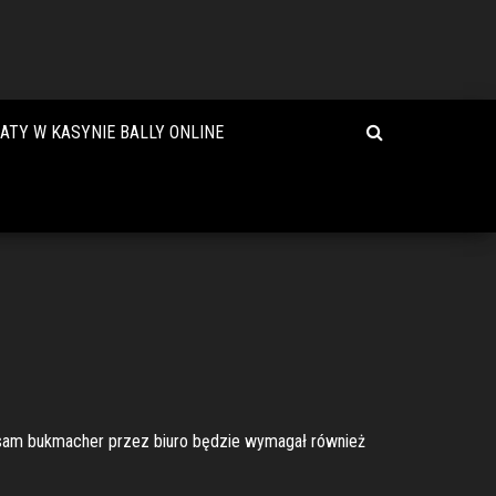
ATY W KASYNIE BALLY ONLINE
 sam bukmacher przez biuro będzie wymagał również