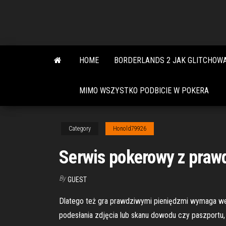
Skip
to
the
content
HOME
BORDERLANDS 2 JAK GLITCHOW
MIMO WSZYSTKO PODBICIE W POKERA
Category
Honold79926
Serwis pokerowy z praw
By
GUEST
Dlatego też gra prawdziwymi pieniędzmi wymaga we
podesłania zdjęcia lub skanu dowodu czy paszportu