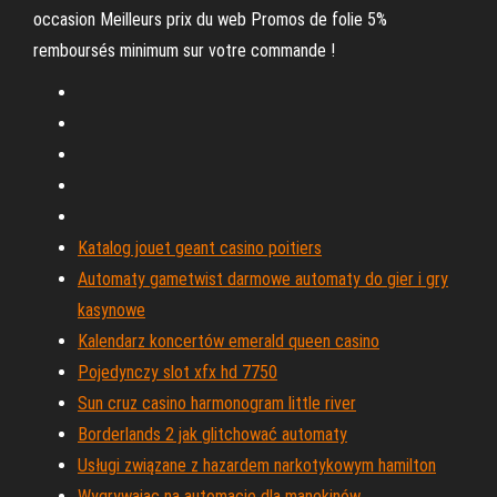
occasion Meilleurs prix du web Promos de folie 5%
remboursés minimum sur votre commande !
Katalog jouet geant casino poitiers
Automaty gametwist darmowe automaty do gier i gry
kasynowe
Kalendarz koncertów emerald queen casino
Pojedynczy slot xfx hd 7750
Sun cruz casino harmonogram little river
Borderlands 2 jak glitchować automaty
Usługi związane z hazardem narkotykowym hamilton
Wygrywając na automacie dla manekinów