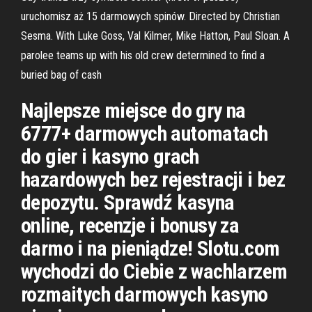
uruchomisz aż 15 darmowych spinów. Directed by Christian
Sesma. With Luke Goss, Val Kilmer, Mike Hatton, Paul Sloan. A
parolee teams up with his old crew determined to find a
buried bag of cash
Najlepsze miejsce do gry na
6777+ darmowych automatach
do gier i kasyno grach
hazardowych bez rejestracji i bez
depozytu. Sprawdź kasyna
online, recenzje i bonusy za
darmo i na pieniądze! Slotu.com
wychodzi do Ciebie z wachlarzem
rozmaitych darmowych kasyno