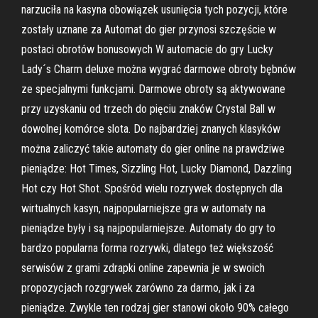
narzuciła na kasyna obowiązek usunięcia tych pozycji, które
zostały uznane za Automat do gier przynosi szczęście w
postaci obrotów bonusowych W automacie do gry Lucky
Lady´s Charm deluxe można wygrać darmowe obroty bębnów
ze specjalnymi funkcjami. Darmowe obroty są aktywowane
przy uzyskaniu od trzech do pięciu znaków Crystal Ball w
dowolnej komórce slota. Do najbardziej znanych klasyków
można zaliczyć takie automaty do gier online na prawdziwe
pieniądze: Hot Times, Sizzling Hot, Lucky Diamond, Dazzling
Hot czy Hot Shot. Spośród wielu rozrywek dostępnych dla
wirtualnych kasyn, najpopularniejsze gra w automaty na
pieniądze były i są najpopularniejsze. Automaty do gry to
bardzo popularna forma rozrywki, dlatego też większość
serwisów z grami zdrapki online zapewnia je w swoich
propozycjach rozgrywek zarówno za darmo, jak i za
pieniądze. Zwykle ten rodzaj gier stanowi około 90% całego